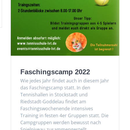
Faschingscamp 2022
Wie jedes Jahr findet auch in diesem Jahr
das Faschingscamp statt. In den
Tennishallen in Stockstadt und
Riedstadt-Goddelau findet am
Faschingswochenende intensives
Training in festen 4er Gruppen statt. Die
Campgruppen werden bewusst nach
Spielniveau zusammengestellt.