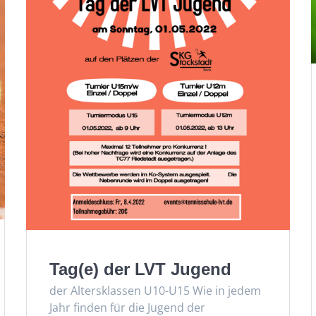
Tag(e) der LVT Jugend
der Altersklassen U10-U15 Wie in jedem
Jahr finden für die Jugend der