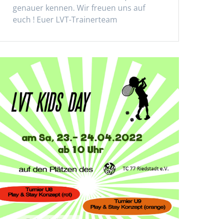
genauer kennen. Wir freuen uns auf
euch ! Euer LVT-Trainerteam