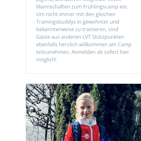
Mannschaften zum Frühlingscamp ein.
Um nicht immer mit den gleichen
Trainingsbuddys in gewohnter und
bekannterweise zu trainieren, sind
Gäste aus anderen LVT Stützpunkten
ebenfalls herzlich willkommen am Camp
teilzunehmen. Anmelden ab sofort hier
möglich!