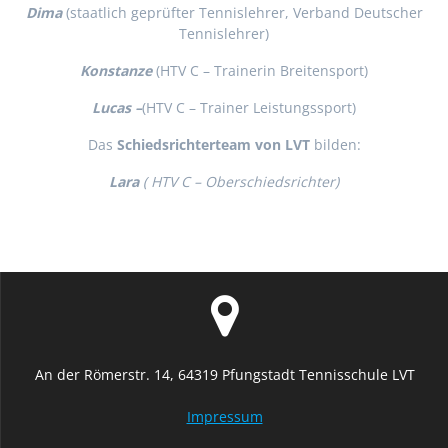
Dima
(staatlich geprüfter Tennislehrer, Verband Deutscher
Tennislehrer)
Konstanze
(HTV C – Trainerin Breitensport)
Lucas –
(HTV C – Trainer Leistungssport)
Das
Schiedsrichterteam von LVT
bilden:
Lara
( HTV C – Oberschiedsrichter)
An der Römerstr. 14, 64319 Pfungstadt Tennisschule LVT
Impressum