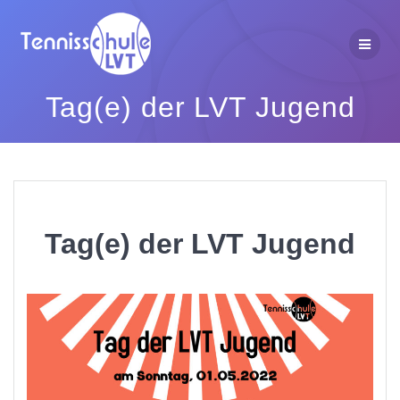
Zum
Inhalt
springen
Tag(e) der LVT Jugend
Tag(e) der LVT Jugend