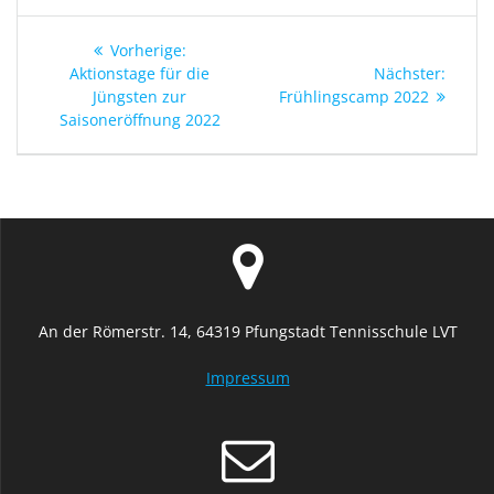
Beitragsnavigation
Vorheriger
Vorherige:
Beitrag:
Nächs
Aktionstage für die
Nächster:
Beitra
Jüngsten zur
Frühlingscamp 2022
Saisoneröffnung 2022
An der Römerstr. 14, 64319 Pfungstadt Tennisschule LVT
Impressum