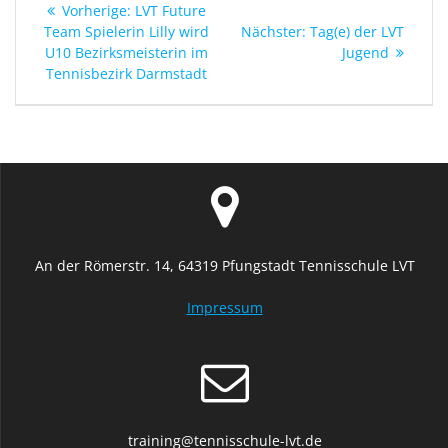
Vorheriger
Vorherige:
LVT Future
Beitrag:
Nächster
Team Spielerin Lilly wird
Nächster:
Tag(e) der LVT
Beitrag:
U10 Bezirksmeisterin im
Jugend
Tennisbezirk Darmstadt
An der Römerstr. 14, 64319 Pfungstadt Tennisschule LVT
Impressum
training@tennisschule-lvt.de