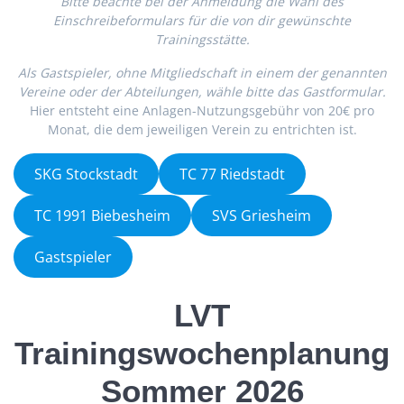
Bitte beachte bei der Anmeldung die Wahl des
Einschreibeformulars für die von dir gewünschte
Trainingsstätte.
Als Gastspieler, ohne Mitgliedschaft in einem der genannten
Vereine oder der Abteilungen, wähle bitte das Gastformular.
Hier entsteht eine Anlagen-Nutzungsgebühr von 20€ pro
Monat, die dem jeweiligen Verein zu entrichten ist.
SKG Stockstadt
TC 77 Riedstadt
TC 1991 Biebesheim
SVS Griesheim
Gastspieler
LVT
Trainingswochenplanung
Sommer 202
6