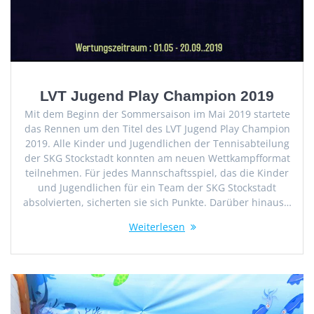
LVT Jugend Play Champion 2019
Mit dem Beginn der Sommersaison im Mai 2019 startete
das Rennen um den Titel des LVT Jugend Play Champion
2019. Alle Kinder und Jugendlichen der Tennisabteilung
der SKG Stockstadt konnten am neuen Wettkampfformat
teilnehmen. Für jedes Mannschaftsspiel, das die Kinder
und Jugendlichen für ein Team der SKG Stockstadt
absolvierten, sicherten sie sich Punkte. Darüber hinaus…
Weiterlesen