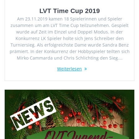
LVT Time Cup 2019
Am 23.11.2019 kamen 18 Spielerinnen und Spieler
zusammen um am LVT Time Cup teilzunehmen. Gespielt
wurde auf Zeit im Einzel und Doppel Modus. In der
Konkurrenz LK Spieler holte sich Jens Schreiber den
Turniersieg. Als erfolgreichste Dame wurde Sandra Benz
prämiert. In der Konkurrenz der Hobbyspieler teilten sich
Mirko Cammarda und Chris Schlichting den Sieg.…
Weiterlesen