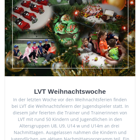
LVT Weihnachtswoche
In der letzten Woche vor den Weihnachtsferien finden
bei LVT die Weihnachtsfeiern der Jugendspieler statt. In
diesem Jahr feierten die Trainer und Trainerinnen von
LVT mit rund 50 Kindern und Jugendlichen in den
Altersgruppen U8, U9, U14 w und U14m an drei
Nachmittagen. Ausgelassen nahmen die Kindern und
Jugendlichen am aktiven Nachmittagsprogramm teil. Ein