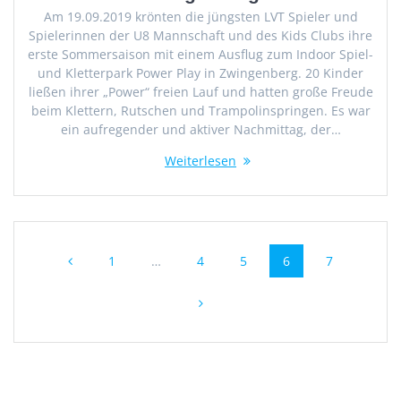
Am 19.09.2019 krönten die jüngsten LVT Spieler und
Spielerinnen der U8 Mannschaft und des Kids Clubs ihre
erste Sommersaison mit einem Ausflug zum Indoor Spiel-
und Kletterpark Power Play in Zwingenberg. 20 Kinder
ließen ihrer „Power“ freien Lauf und hatten große Freude
beim Klettern, Rutschen und Trampolinspringen. Es war
ein aufregender und aktiver Nachmittag, der…
Weiterlesen
Beitragsnavigation
Seite
Seite
Seite
Seite
Seite
1
…
4
5
6
7