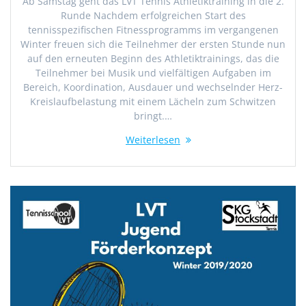
Ab Samstag geht das LVT Tennis Athletiktraining in die 2.
Runde Nachdem erfolgreichen Start des
tennisspezifischen Fitnessprogramms im vergangenen
Winter freuen sich die Teilnehmer der ersten Stunde nun
auf den erneuten Beginn des Athletiktrainings, das die
Teilnehmer bei Musik und vielfältigen Aufgaben im
Bereich, Koordination, Ausdauer und wechselnder Herz-
Kreislaufbelastung mit einem Lächeln zum Schwitzen
bringt.…
Weiterlesen