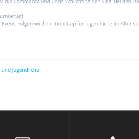
 Mirko Cammarda und Chris Schlichting den Sieg. Bei den D
urniertag!
e Event. Folgen wird ein Time Cup für Jugendliche im Alter v
r und Jugendliche