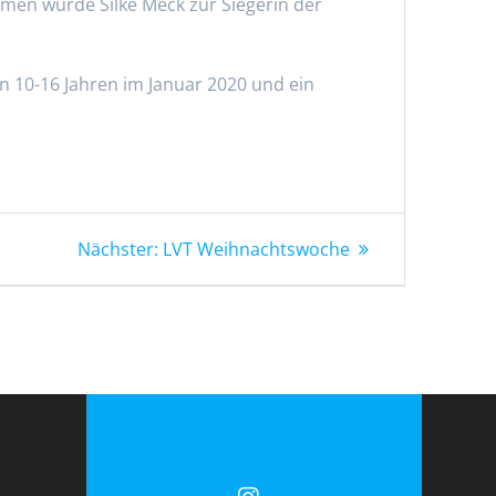
amen wurde Silke Meck zur Siegerin der
on 10-16 Jahren im Januar 2020 und ein
Nächster
Nächster:
LVT Weihnachtswoche
Beitrag: