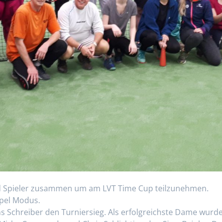
d Spieler zusammen um am LVT Time Cup teilzunehmen.
ppel Modus.
ens Schreiber den Turniersieg. Als erfolgreichste Dame wurd