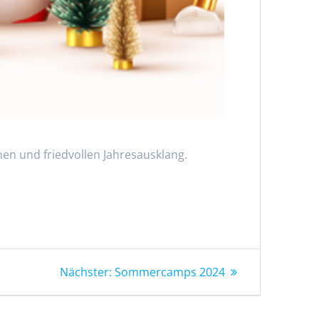
en und friedvollen Jahresausklang.
Nächster
Nächster:
Sommercamps 2024
Beitrag: