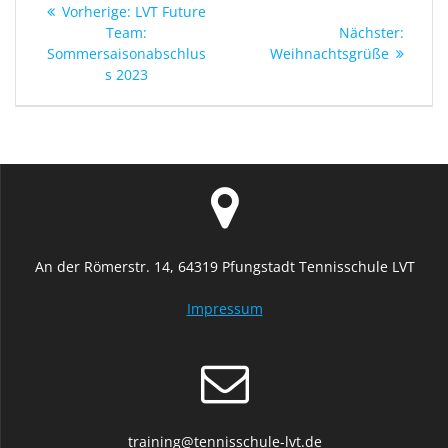
Vorheriger
Vorherige:
LVT Future
Beitrag:
Nächs
Team:
Nächster:
Beitra
Sommersaisonabschlus
Weihnachtsgrüße
s 2023
An der Römerstr. 14, 64319 Pfungstadt Tennisschule LVT
Impressum
training@tennisschule-lvt.de