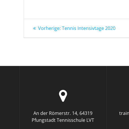
Beitragsnavigation
Vorheriger
Vorherige:
Tennis Intensivtage 2020
Beitrag:
An der Römerstr. 14, 64319
trai
Pfungstadt Tennisschule LVT