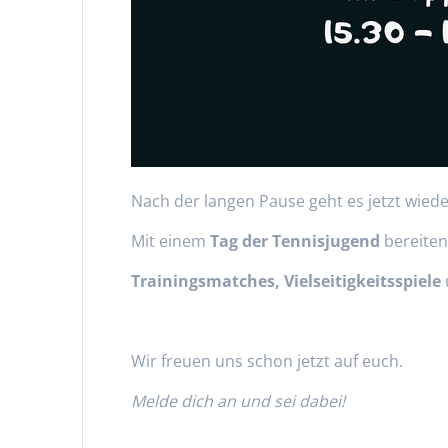
Nach der langen Pause geht es jetzt wieder
Mit einem
Tag der Tennisjugend
bereiten
Trainingsmatches,
Vielseitigkeitsspiele
Wir freuen uns schon jetzt auf euch.
Melde dich an und sei dabei!