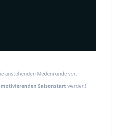
f die anstehenden Medenrunde vor.
m
motivierenden Saisonstart
werden!