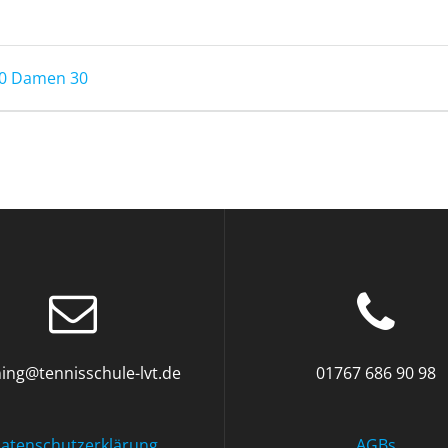
20 Damen 30
ning@tennisschule-lvt.de
01767 686 90 98
atenschutzerklärung
AGBs