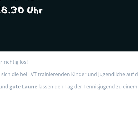
 richtig los!
 sich die bei LVT trainierenden Kinder und Jugendliche au
und
gute Laune
lassen den Tag der Tennisjugend zu eine