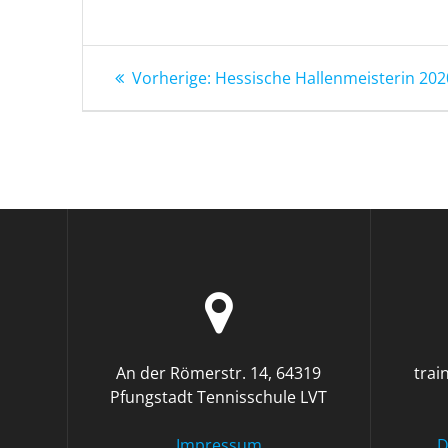
Beitragsnavigation
Vorheriger
Vorherige:
Hessische Hallenmeisterin 20
Beitrag:
An der Römerstr. 14, 64319
trai
Pfungstadt Tennisschule LVT
Impressum
D