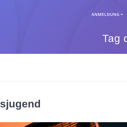
ANMELDUNG
Tag 
isjugend