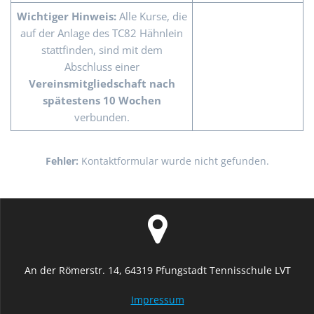
Wichtiger Hinweis:
Alle Kurse, die
auf der Anlage des TC82 Hähnlein
stattfinden, sind mit dem
Abschluss einer
Vereinsmitgliedschaft nach
spätestens 10 Wochen
verbunden.
Fehler:
Kontaktformular wurde nicht gefunden.
An der Römerstr. 14, 64319 Pfungstadt Tennisschule LVT
Impressum