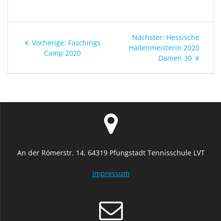
Beitragsnavigation
Nächster
Nächster:
Hessische
Vorheriger
Vorherige:
Faschings
Beitrag:
Hallenmeisterin 2020
Beitrag:
Camp 2020
Damen 30
An der Römerstr. 14, 64319 Pfungstadt Tennisschule LVT
Impressum