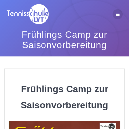
Zum
Inhalt
springen
Frühlings Camp zur
Saisonvorbereitung
Frühlings Camp zur
Saisonvorbereitung